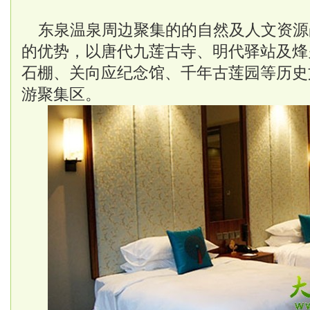
东泉温泉
周边聚集的的自然及人文资源
的优势，以唐代九莲古寺、明代驿站及烽
石棚、关向应纪念馆、千年古莲园等历史
游聚集区。