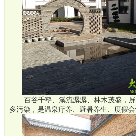
百谷千壑、溪流潺潺、林木茂盛，屏
多污染，是温泉疗养、避暑养生、度假会