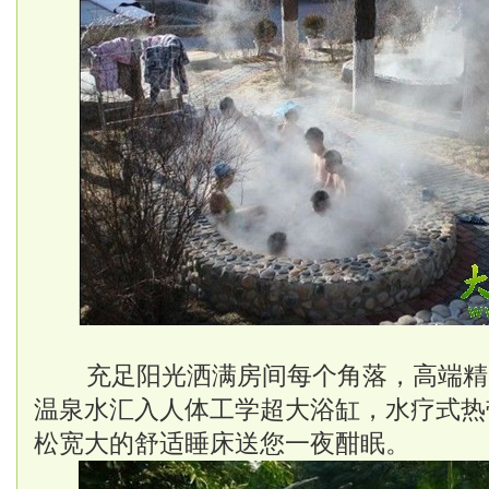
充足阳光洒满房间每个角落，高端精
温泉水汇入人体工学超大浴缸，水疗式热
松宽大的舒适睡床送您一夜酣眠。