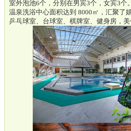
室外泡池6个，分别在男宾3个，女宾3个
温泉洗浴中心面积达到 8000㎡，汇聚了
乒乓球室、台球室、棋牌室、健身房，美